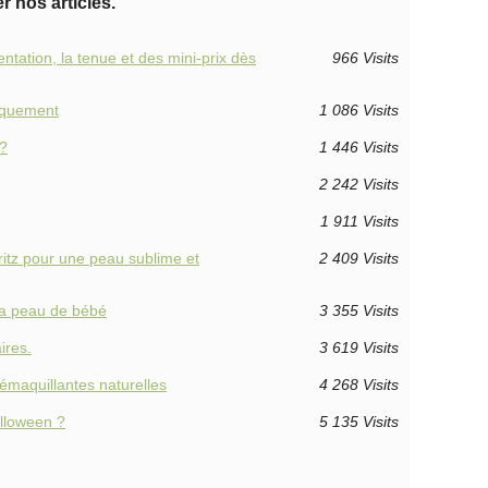
er nos articles.
ntation, la tenue et des mini-prix dès
966 Visits
giquement
1 086 Visits
 ?
1 446 Visits
2 242 Visits
1 911 Visits
rritz pour une peau sublime et
2 409 Visits
 la peau de bébé
3 355 Visits
ires.
3 619 Visits
émaquillantes naturelles
4 268 Visits
lloween ?
5 135 Visits