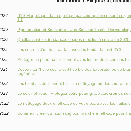
ellepourlui.fr, Ellepourlui, consult
2026
BYS Maquillage : le maquillage pas cher qui mise sur la pigme
1 €
/2025
Pigmentation et Sensibilité : Une Solution Testée Dermatolo
/2025
Quelles sont les tendances coques mobiles à suivre en 2025
2025
Les secrets d’un teint parfait avec les fonds de teint BYS
2025
Protéger sa peau naturellement avec les produits certifiés bio
2024
Découvrez l'huile sèche certifiée bio des Laboratoires de Bia
régénérée
2023
Les bienfaits du liniment bio : un nettoyage en douceur pour
2023
Le soleil et vous : Protégez votre peau grâce aux crèmes sola
/2022
Le nettoyage doux et efficace de votre peau avec les huiles d
/2022
Comment créer du faux sang bon marché et efficace pour Ha