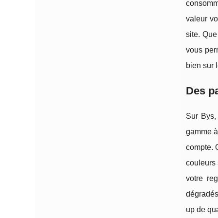
consomma
valeur vo
site. Que
vous perm
bien sur 
Des pa
Sur Bys,
gamme à p
compte. Q
couleurs 
votre re
dégradés
up de qua