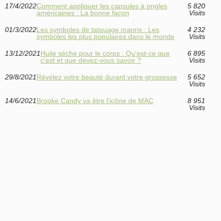
17/4/2022
Comment appliquer les capsules à ongles
5 820
américaines : La bonne façon
Visits
01/3/2022
Les symboles de tatouage maoris : Les
4 232
symboles les plus populaires dans le monde
Visits
13/12/2021
Huile sèche pour le corps : Qu'est-ce que
6 895
c'est et que devez-vous savoir ?
Visits
29/8/2021
Révélez votre beauté durant votre grossesse
5 652
Visits
14/6/2021
Brooke Candy va être l'icône de MAC
8 951
Visits