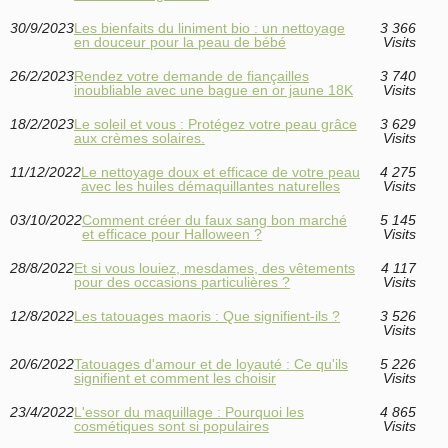
30/9/2023
Les bienfaits du liniment bio : un nettoyage
3 366
en douceur pour la peau de bébé
Visits
26/2/2023
Rendez votre demande de fiançailles
3 740
inoubliable avec une bague en or jaune 18K
Visits
18/2/2023
Le soleil et vous : Protégez votre peau grâce
3 629
aux crèmes solaires.
Visits
11/12/2022
Le nettoyage doux et efficace de votre peau
4 275
avec les huiles démaquillantes naturelles
Visits
03/10/2022
Comment créer du faux sang bon marché
5 145
et efficace pour Halloween ?
Visits
28/8/2022
Et si vous louiez, mesdames, des vêtements
4 117
pour des occasions particulières ?
Visits
12/8/2022
Les tatouages maoris : Que signifient-ils ?
3 526
Visits
20/6/2022
Tatouages d'amour et de loyauté : Ce qu'ils
5 226
signifient et comment les choisir
Visits
23/4/2022
L'essor du maquillage : Pourquoi les
4 865
cosmétiques sont si populaires
Visits