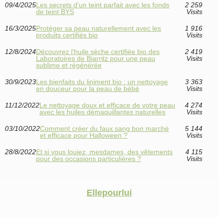
09/4/2025
Les secrets d’un teint parfait avec les fonds
2 259
de teint BYS
Visits
16/3/2025
Protéger sa peau naturellement avec les
1 916
produits certifiés bio
Visits
12/8/2024
Découvrez l'huile sèche certifiée bio des
2 419
Laboratoires de Biarritz pour une peau
Visits
sublime et régénérée
30/9/2023
Les bienfaits du liniment bio : un nettoyage
3 363
en douceur pour la peau de bébé
Visits
11/12/2022
Le nettoyage doux et efficace de votre peau
4 274
avec les huiles démaquillantes naturelles
Visits
03/10/2022
Comment créer du faux sang bon marché
5 144
et efficace pour Halloween ?
Visits
28/8/2022
Et si vous louiez, mesdames, des vêtements
4 115
pour des occasions particulières ?
Visits
Ellepourlui