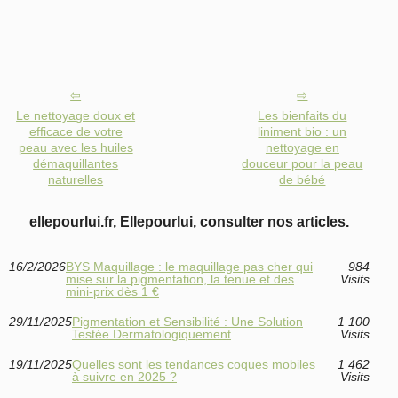
Le nettoyage doux et
Les bienfaits du
efficace de votre
liniment bio : un
peau avec les huiles
nettoyage en
démaquillantes
douceur pour la peau
naturelles
de bébé
ellepourlui.fr, Ellepourlui, consulter nos articles.
16/2/2026
BYS Maquillage : le maquillage pas cher qui
984
mise sur la pigmentation, la tenue et des
Visits
mini-prix dès 1 €
29/11/2025
Pigmentation et Sensibilité : Une Solution
1 100
Testée Dermatologiquement
Visits
19/11/2025
Quelles sont les tendances coques mobiles
1 462
à suivre en 2025 ?
Visits